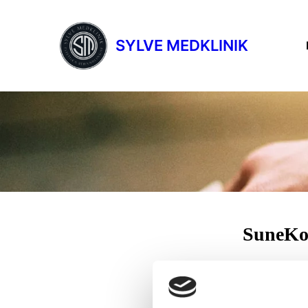
SYLVE MEDKLINIK
SuneKos
En kombinationsbeha
Sunekos Eyes är en 
huden på djupet och 