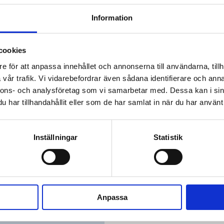
cerad medicinsk peeling för ansiktet som stimulerar cellförnyelsen, förb
ar till en klarare och jämnare hud. Behandlingen har minimal återhämtn
Information
dning av rekommenderat solskydd.
cookies
e för att anpassa innehållet och annonserna till användarna, tillh
Erbjudande:
vår trafik. Vi vidarebefordrar även sådana identifierare och anna
🎁 SuneKos Performa ögon
nnons- och analysföretag som vi samarbetar med. Dessa kan i sin
har tillhandahållit eller som de har samlat in när du har använt 
🎁 BioRePeel - kostnadsfri
🎁 Kostnadsfri konsultati
Inställningar
Statistik
Anpassa