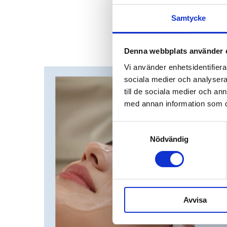
BioRePeel är en avan
och hudton samt bidr
Samtycke
året runt vid använ
Denna webbplats använder 
Vi använder enhetsidentifierar
sociala medier och analysera 
till de sociala medier och a
med annan information som du 
Samtyckesval
Nödvändig
Avvisa