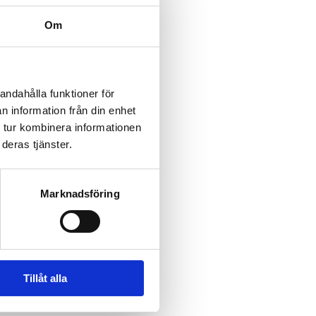
ättrar hudstruktur, lyster
ingstid och kan utföras
Om
andahålla funktioner för
n information från din enhet
 - 2400 kr
 tur kombinera informationen
deras tjänster.
 (värde 1500 kr)
on
Marknadsföring
Boka
Tillåt alla