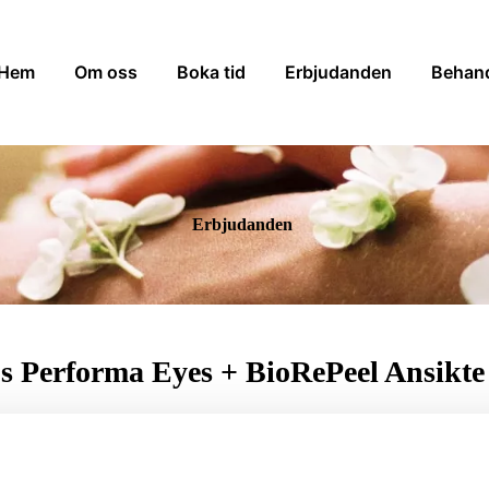
Hem
Om oss
Boka tid
Erbjudanden
Behand
Erbjudanden
 Performa Eyes + BioRePeel Ansikte
ndling som föryngrar och förbättrar hudkvaliteten både i ansiktet och 
injektionsbehandling med hyaluronsyra och patenterad formula med am
stimulerar produktionen av kollagen och elastin i det känsliga ögonomr