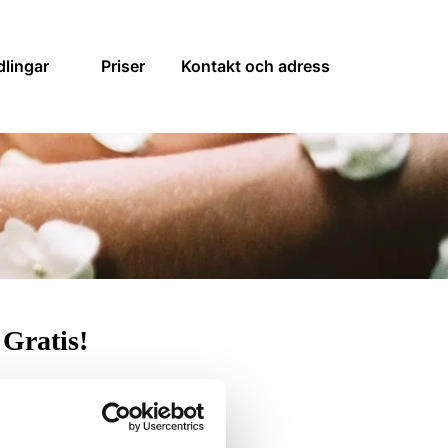
lingar
Priser
Kontakt och adress
 Gratis!
runt ögonen.
inosyror som återfuktar
ådet.